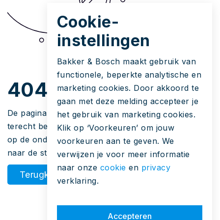
Cookie-
instellingen
Bakker & Bosch maakt gebruik van
functionele, beperkte analytische en
404
marketing cookies. Door akkoord te
gaan met deze melding accepteer je
De pagina die u zoekt bestaat niet. Hoe u hier
het gebruik van marketing cookies.
terecht bent gekomen is een raadsel. Maar u kunt
Klik op ‘Voorkeuren’ om jouw
op de onderstaande knop klikken om terug te gaan
voorkeuren aan te geven. We
naar de startpagina.
verwijzen je voor meer informatie
naar onze
cookie
en
privacy
Terugkeren
verklaring.
Accepteren