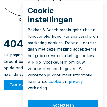
Cookie-
instellingen
Bakker & Bosch maakt gebruik van
functionele, beperkte analytische en
404
marketing cookies. Door akkoord te
gaan met deze melding accepteer je
De pagina die u zoekt bestaat niet. Hoe u hier
het gebruik van marketing cookies.
terecht bent gekomen is een raadsel. Maar u kunt
Klik op ‘Voorkeuren’ om jouw
op de onderstaande knop klikken om terug te gaan
voorkeuren aan te geven. We
naar de startpagina.
verwijzen je voor meer informatie
naar onze
cookie
en
privacy
Terugkeren
verklaring.
Accepteren