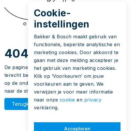
Cookie-
instellingen
Bakker & Bosch maakt gebruik van
functionele, beperkte analytische en
404
marketing cookies. Door akkoord te
gaan met deze melding accepteer je
De pagina die u zoekt bestaat niet. Hoe u hier
het gebruik van marketing cookies.
terecht bent gekomen is een raadsel. Maar u kunt
Klik op ‘Voorkeuren’ om jouw
op de onderstaande knop klikken om terug te gaan
voorkeuren aan te geven. We
naar de startpagina.
verwijzen je voor meer informatie
naar onze
cookie
en
privacy
Terugkeren
verklaring.
Accepteren