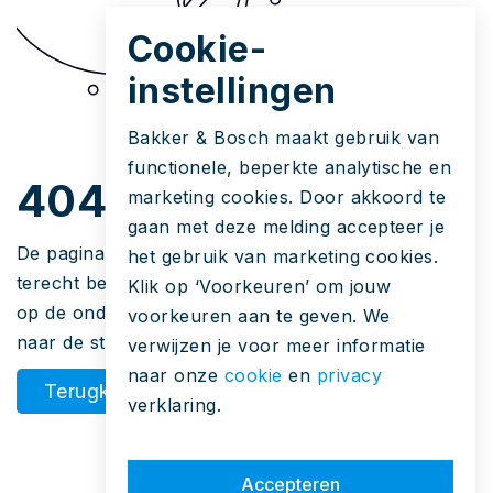
Cookie-
instellingen
Bakker & Bosch maakt gebruik van
functionele, beperkte analytische en
404
marketing cookies. Door akkoord te
gaan met deze melding accepteer je
De pagina die u zoekt bestaat niet. Hoe u hier
het gebruik van marketing cookies.
terecht bent gekomen is een raadsel. Maar u kunt
Klik op ‘Voorkeuren’ om jouw
op de onderstaande knop klikken om terug te gaan
voorkeuren aan te geven. We
naar de startpagina.
verwijzen je voor meer informatie
naar onze
cookie
en
privacy
Terugkeren
verklaring.
Accepteren